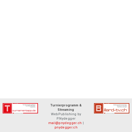
Turnierprogramm &
Streaming
WebPublishing by
P.Nydegger
mail@pnydegger.ch
|
pnydegger.ch