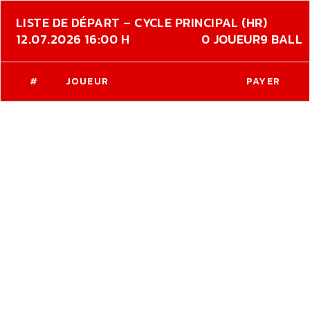
LISTE DE DÉPART – CYCLE PRINCIPAL (HR)
12.07.2026 16:00 H
0 JOUEUR
9 BALL
#
JOUEUR
PAYER