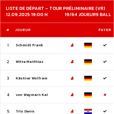
LISTE DE DÉPART – TOUR PRÉLIMINAIRE (VR)
12.09.2025 19:00 H
19/64 JOUEUR
9 BALL
#
JOUEUR
PAYER
1
Schmidt Frank
2
Witte Matthias
3
Kästner Wolfram
4
von Weymarn Kai
5
Trlo Denis