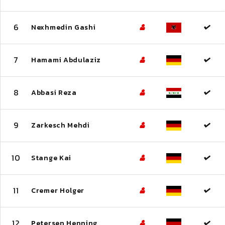
6
Nexhmedin Gashi
7
Hamami Abdulaziz
8
Abbasi Reza
9
Zarkesch Mehdi
10
Stange Kai
11
Cremer Holger
12
Petersen Henning