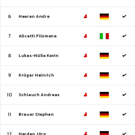
6
Heeren Andre
7
Alicetti Filomena
8
Lukas-Nülle Kevin
9
Krüger Heinrich
10
Schlauch Andreas
11
Brauer Stephan
12
Herden Jörg