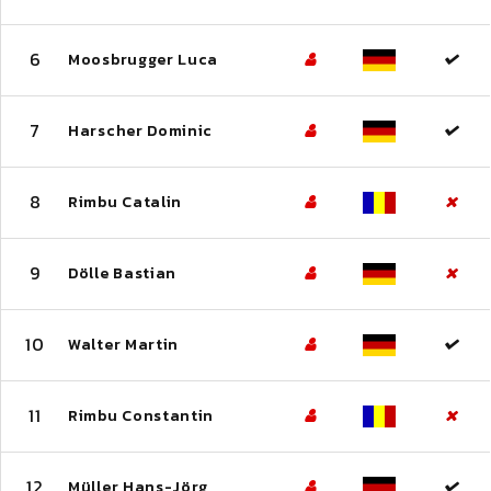
6
Moosbrugger Luca
7
Harscher Dominic
8
Rimbu Catalin
9
Dölle Bastian
10
Walter Martin
11
Rimbu Constantin
12
Müller Hans-Jörg