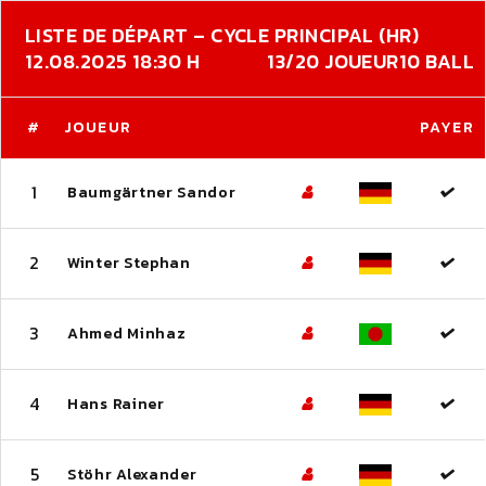
LISTE DE DÉPART – CYCLE PRINCIPAL (HR)
12.08.2025 18:30 H
13/20 JOUEUR
10 BALL
#
JOUEUR
PAYER
1
Baumgärtner Sandor
2
Winter Stephan
3
Ahmed Minhaz
4
Hans Rainer
5
Stöhr Alexander