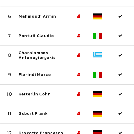
6
Mahmoudi Armin
7
Pontuti Claudio
Charalampos
8
Antonogiorgakis
9
Florindi Marco
10
Ketterlin Colin
11
Gebert Frank
12
Dragotta Francesco