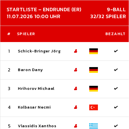
STARTLISTE – ENDRUNDE (ER)
9-BALL
11.07.2026 10:00 UHR
32/32 SPIELER
#
SPIELER
BEZAHLT
1
Schick-Bringer Jörg
2
Baron Dany
3
Hrihorov Michael
4
Kolbasar Necmi
5
Vlassidis Xanthos