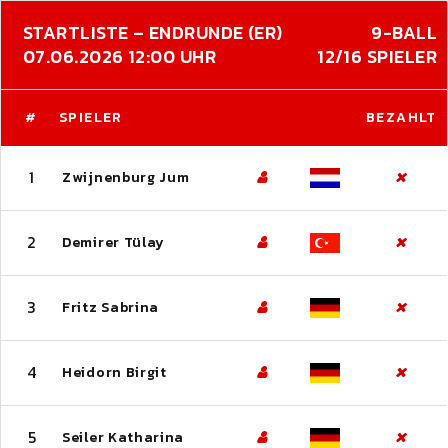
STARTLISTE – ENDRUNDE (ER)
9-BALL
07.06.2026 12:00 UHR
12/16 SPIELER
#
SPIELER
BEZAHLT
1
Zwijnenburg Jum
2
Demirer Tülay
3
Fritz Sabrina
4
Heidorn Birgit
5
Seiler Katharina