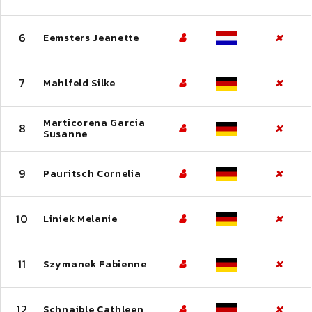
6
Eemsters Jeanette
7
Mahlfeld Silke
Marticorena Garcia
8
Susanne
9
Pauritsch Cornelia
10
Liniek Melanie
11
Szymanek Fabienne
12
Schnaible Cathleen