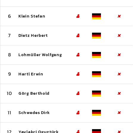
6
Klein Stefan
7
Dietz Herbert
8
Lohmüller Wolfgang
9
Hartl Erwin
10
Görg Berthold
11
Schwedes Dirk
12
Yaylakci Oguztürk