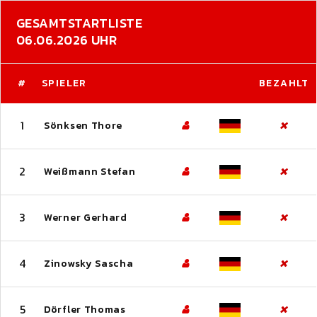
GESAMTSTARTLISTE
06.06.2026 UHR
#
SPIELER
BEZAHLT
1
Sönksen Thore
2
Weißmann Stefan
3
Werner Gerhard
4
Zinowsky Sascha
5
Dörfler Thomas