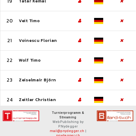
19
Tatar Kemal
20
Veit Timo
21
Voinescu Florian
22
Wolf Timo
23
Zeiselmair Björn
24
Zeitler Christian
Turnierprogramm &
Streaming
WebPublishing by
P.Nydegger
mail@pnydegger.ch
|
pnydegger.ch