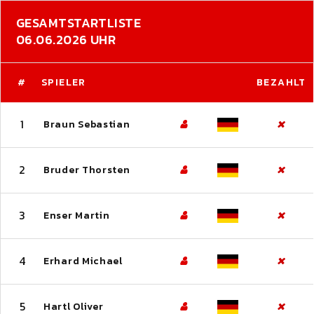
GESAMTSTARTLISTE
06.06.2026 UHR
#
SPIELER
BEZAHLT
1
Braun Sebastian
2
Bruder Thorsten
3
Enser Martin
4
Erhard Michael
5
Hartl Oliver