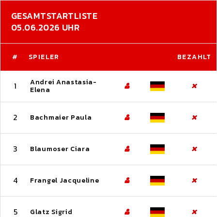
GESAMTSTARTLISTE
05.06.2026 UHR
#
SPIELER
BEZAHLT
Andrei Anastasia-
1
Elena
2
Bachmaier Paula
3
Blaumoser Ciara
4
Frangel Jacqueline
5
Glatz Sigrid