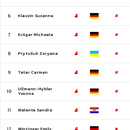
6
Klassin Susanne
7
Krüger Michaela
8
Prytuliuk Zoryana
9
Tatar Carmen
Ullmann-Hybler
10
Yvonne
11
Walenta Sandra
12
Winzinger Emily