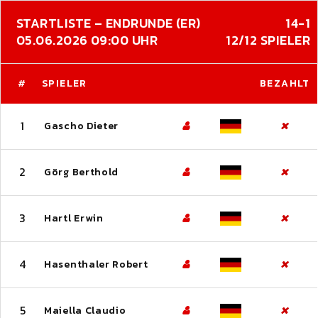
STARTLISTE – ENDRUNDE (ER)
14-1
05.06.2026 09:00 UHR
12/12 SPIELER
#
SPIELER
BEZAHLT
1
Gascho Dieter
2
Görg Berthold
3
Hartl Erwin
4
Hasenthaler Robert
5
Maiella Claudio