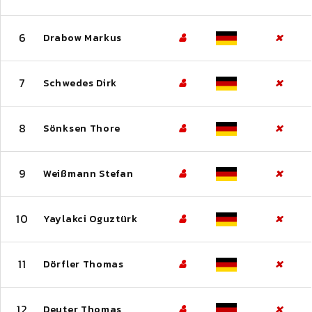
6
Drabow Markus
7
Schwedes Dirk
8
Sönksen Thore
9
Weißmann Stefan
10
Yaylakci Oguztürk
11
Dörfler Thomas
12
Deuter Thomas