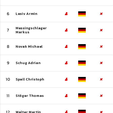
6
Lesiv Armin
Messingschlager
7
Markus
8
Novak Michael
9
Schug Adrian
10
Spall Christoph
11
Stöger Thomas
12
Walter Martin