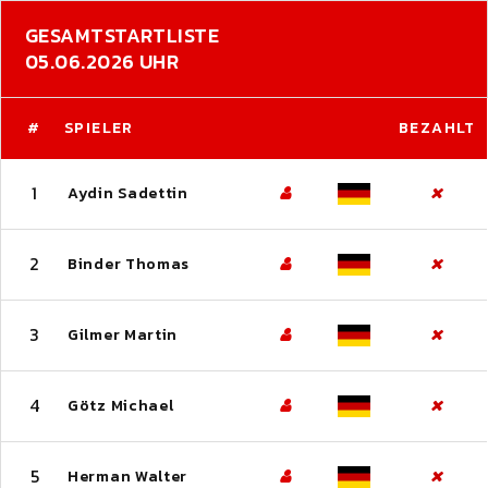
GESAMTSTARTLISTE
05.06.2026 UHR
#
SPIELER
BEZAHLT
1
Aydin Sadettin
2
Binder Thomas
3
Gilmer Martin
4
Götz Michael
5
Herman Walter