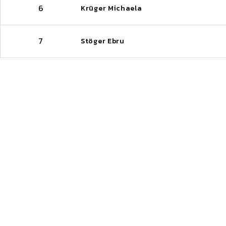
6
Krüger Michaela
7
Stöger Ebru