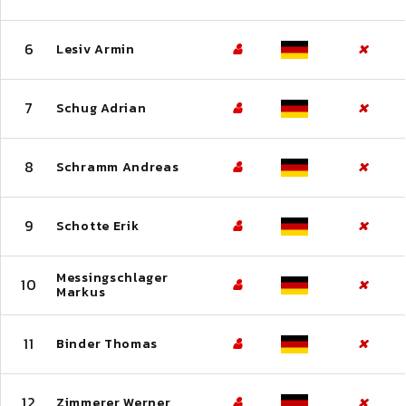
6
Lesiv Armin
7
Schug Adrian
8
Schramm Andreas
9
Schotte Erik
Messingschlager
10
Markus
11
Binder Thomas
12
Zimmerer Werner