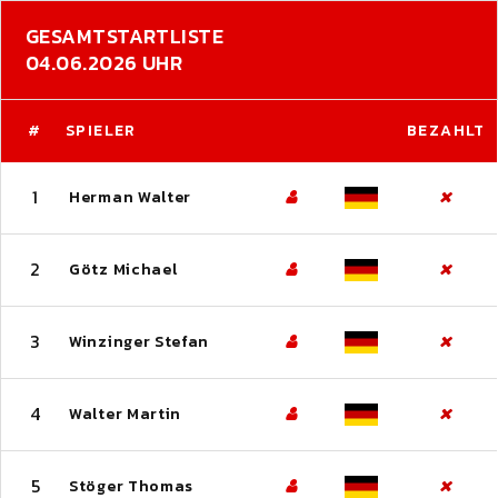
GESAMTSTARTLISTE
04.06.2026 UHR
#
SPIELER
BEZAHLT
1
Herman Walter
2
Götz Michael
3
Winzinger Stefan
4
Walter Martin
5
Stöger Thomas