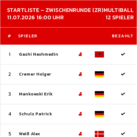
STARTLISTE – ZWISCHENRUNDE (ZR)
MULTIBALL
11.07.2026 16:00 UHR
12 SPIELER
#
SPIELER
BEZAHLT
1
Gashi Nexhmedin
2
Cremer Holger
3
Mankowski Erik
4
Schulz Patrick
5
Weiß Alex