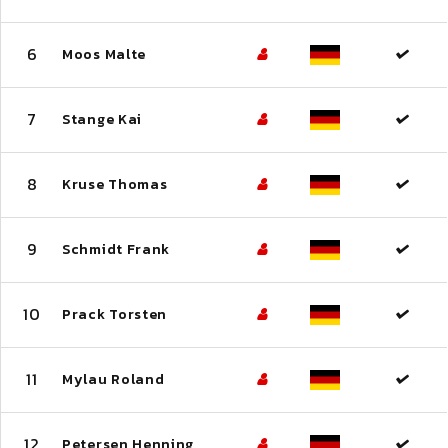
6
Moos Malte
7
Stange Kai
8
Kruse Thomas
9
Schmidt Frank
10
Prack Torsten
11
Mylau Roland
12
Petersen Henning