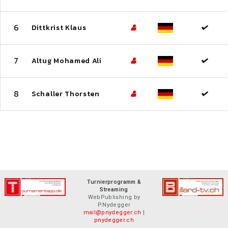
6
Dittkrist Klaus
7
Altug Mohamed Ali
8
Schaller Thorsten
Turnierprogramm &
Streaming
WebPublishing by
P.Nydegger
mail@pnydegger.ch
|
pnydegger.ch