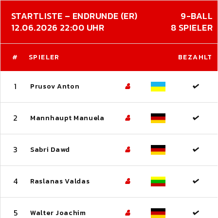
STARTLISTE – ENDRUNDE (ER)
9-BALL
12.06.2026 22:00 UHR
8 SPIELER
#
SPIELER
BEZAHLT
1
Prusov Anton
2
Mannhaupt Manuela
3
Sabri Dawd
4
Raslanas Valdas
5
Walter Joachim