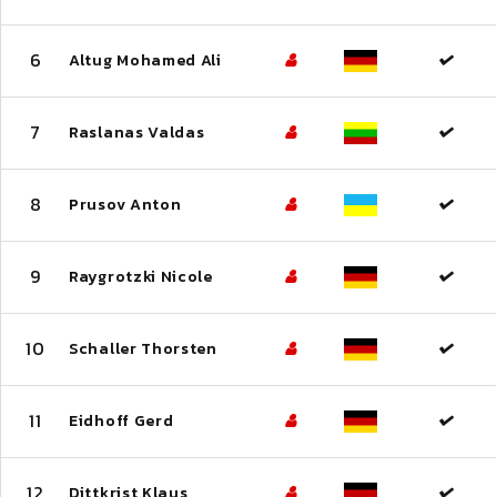
6
Altug Mohamed Ali
7
Raslanas Valdas
8
Prusov Anton
9
Raygrotzki Nicole
10
Schaller Thorsten
11
Eidhoff Gerd
12
Dittkrist Klaus