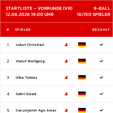
STARTLISTE – VORRUNDE (VR)
9-BALL
12.06.2026 19:00 UHR
16/150 SPIELER
#
SPIELER
BEZAHLT
1
Jobst Christian
2
Vieluf Wolfgang
3
Ulka Tobias
4
Sabri Dawd
5
Cecunjanin Ago Amar