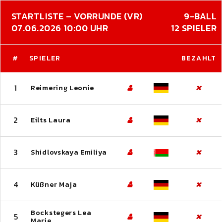
STARTLISTE – VORRUNDE (VR)
9-BALL
07.06.2026 10:00 UHR
12 SPIELER
#
SPIELER
BEZAHLT
1
Reimering Leonie
2
Eilts Laura
3
Shidlovskaya Emiliya
4
Küßner Maja
Bockstegers Lea
5
Marie