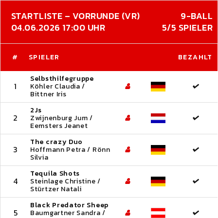
STARTLISTE – VORRUNDE (VR)
9-BALL
04.06.2026 17:00 UHR
5/5 SPIELER
#
SPIELER
BEZAHLT
Selbsthilfegruppe
1
Köhler Claudia /
Bittner Iris
2Js
2
Zwijnenburg Jum /
Eemsters Jeanet
The crazy Duo
3
Hoffmann Petra / Rönn
Silvia
Tequila Shots
4
Steinlage Christine /
Stürtzer Natali
Black Predator Sheep
5
Baumgartner Sandra /