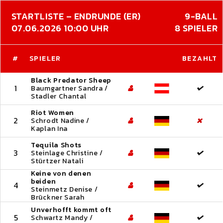
STARTLISTE – ENDRUNDE (ER)
9-BALL
07.06.2026 10:00 UHR
8 SPIELER
#
SPIELER
BEZAHLT
Black Predator Sheep
1
Baumgartner Sandra /
Stadler Chantal
Riot Women
2
Schrodt Nadine /
Kaplan Ina
Tequila Shots
3
Steinlage Christine /
Stürtzer Natali
Keine von denen
beiden
4
Steinmetz Denise /
Brückner Sarah
Unverhofft kommt oft
5
Schwartz Mandy /