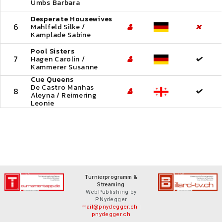
Umbs Barbara
Desperate Housewives
6
Mahlfeld Silke /
Kamplade Sabine
Pool Sisters
7
Hagen Carolin /
Kammerer Susanne
Cue Queens
De Castro Manhas
8
Aleyna / Reimering
Leonie
Turnierprogramm &
Streaming
WebPublishing by
P.Nydegger
mail@pnydegger.ch
|
pnydegger.ch