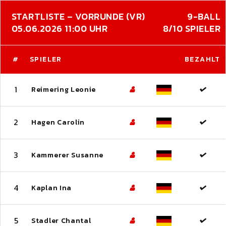
STARTLISTE – VORRUNDE (VR)
9-BALL
05.06.2026 11:00 UHR
8/10 SPIELER
#
SPIELER
BEZAHLT
1
Reimering Leonie
2
Hagen Carolin
3
Kammerer Susanne
4
Kaplan Ina
5
Stadler Chantal