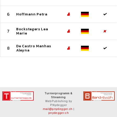
6
Hoffmann Petra
Bockstegers Lea
7
Marie
De Castro Manhas
8
Aleyna
Turnierprogramm &
Streaming
WebPublishing by
P.Nydegger
mail@pnydegger.ch
|
pnydegger.ch