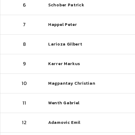
6
Schober Patrick
7
Happel Peter
8
Larioza Gilbert
9
Karrer Markus
10
Magpantay Christian
11
Wenth Gabriel
12
Adamovic Emil