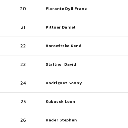
20
Florante Dyll Franz
21
Pittner Daniel
22
Borowitzka René
23
Staltner David
24
Rodriguez Sonny
25
Kubacek Leon
26
Kader Stephan