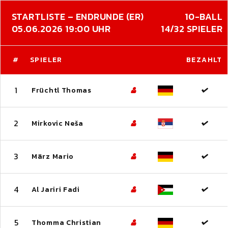
STARTLISTE – ENDRUNDE (ER)
10-BALL
05.06.2026 19:00 UHR
14/32 SPIELER
#
SPIELER
BEZAHLT
1
Früchtl Thomas
2
Mirkovic Neša
3
März Mario
4
Al Jariri Fadi
5
Thomma Christian