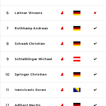
6
Leitner Vinzenz
7
Rothkamp Andreas
8
Schwab Christian
9
Schleiblinger Michael
10
Springer Christian
11
Ivancicevic Goran
12
Adlhart Martin