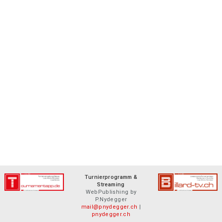
Turnierprogramm &
Streaming
WebPublishing by
P.Nydegger
mail@pnydegger.ch
|
pnydegger.ch