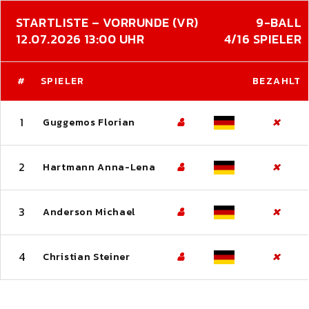
STARTLISTE – VORRUNDE (VR)
9-BALL
12.07.2026 13:00 UHR
4/16 SPIELER
#
SPIELER
BEZAHLT
1
Guggemos Florian
2
Hartmann Anna-Lena
3
Anderson Michael
4
Christian Steiner