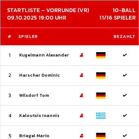
STARTLISTE – VORRUNDE (VR)
10-BALL
09.10.2025 19:00 UHR
11/16 SPIELER
#
SPIELER
BEZAHLT
1
Kugelmann Alexander
2
Harscher Dominic
3
Wilsdorf Tom
4
Kaloutsis Ioannis
5
Briegel Mario