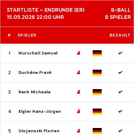
STARTLISTE – ENDRUNDE (ER)
8-BALL
15.05.2026 22:00 UHR
8 SPIELER
#
SPIELER
BEZAHLT
1
Murschall Samuel
2
Duchêne Frank
3
Rank Michaela
4
Eigler Hans-Jürgen
5
Stojanoski Florian