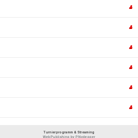
Turnierprogramm & Streaming
WebPublishing by P.Nydegger