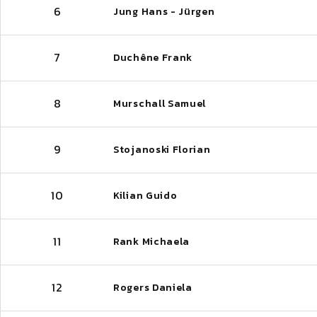
6
Jung Hans - Jürgen
7
Duchêne Frank
8
Murschall Samuel
9
Stojanoski Florian
10
Kilian Guido
11
Rank Michaela
12
Rogers Daniela