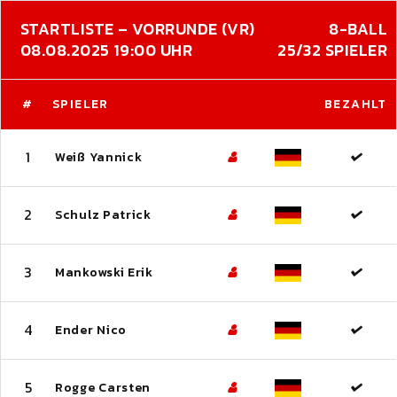
STARTLISTE – VORRUNDE (VR)
8-BALL
08.08.2025 19:00 UHR
25/32 SPIELER
#
SPIELER
BEZAHLT
1
Weiß Yannick
2
Schulz Patrick
3
Mankowski Erik
4
Ender Nico
5
Rogge Carsten