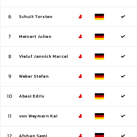
6
Schult Torsten
7
Meinert Julian
8
Vieluf Jannick Marcel
9
Weber Stefan
10
Abasi Edris
11
von Weymarn Kai
12
Afshan Sami