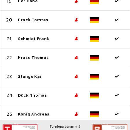
19
Bär Dana
20
Prack Torsten
21
Schmidt Frank
22
Kruse Thomas
23
Stange Kai
24
Dück Thomas
25
König Andreas
Turnierprogramm &