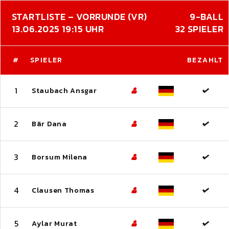
STARTLISTE – VORRUNDE (VR)
9-BALL
13.06.2025 19:15 UHR
32 SPIELER
#
SPIELER
BEZAHLT
1
Staubach Ansgar
2
Bär Dana
3
Borsum Milena
4
Clausen Thomas
5
Aylar Murat