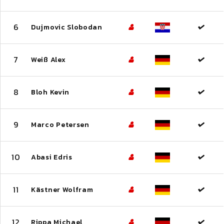
6
Dujmovic Slobodan
7
Weiß Alex
8
Bloh Kevin
9
Marco Petersen
10
Abasi Edris
11
Kästner Wolfram
12
Rippa Michael