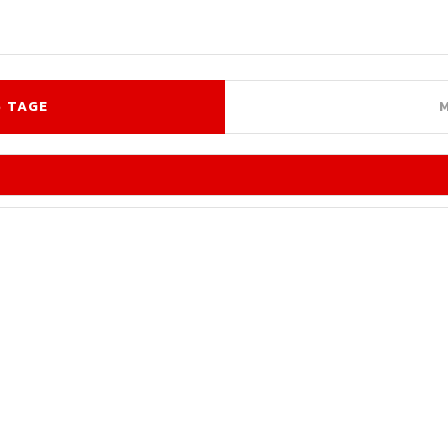
5 TAGE