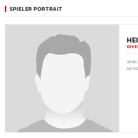
SPIELER PORTRAIT
11
HE
DIVE
SPIEL
NATI