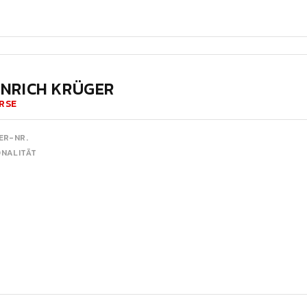
INRICH KRÜGER
RSE
ER-NR.
ONALITÄT