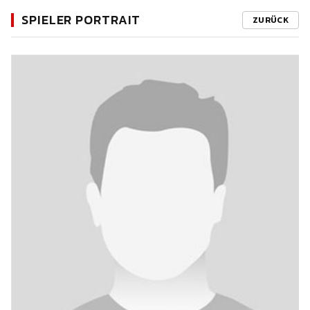
SPIELER PORTRAIT
ZURÜCK
11