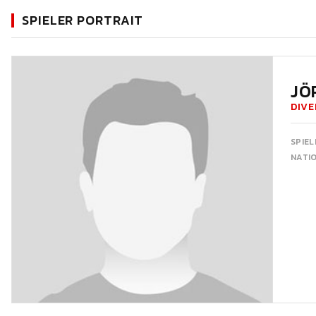
SPIELER PORTRAIT
11
JÖ
DIVE
SPIEL
NATI