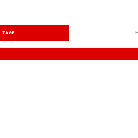
5 TAGE