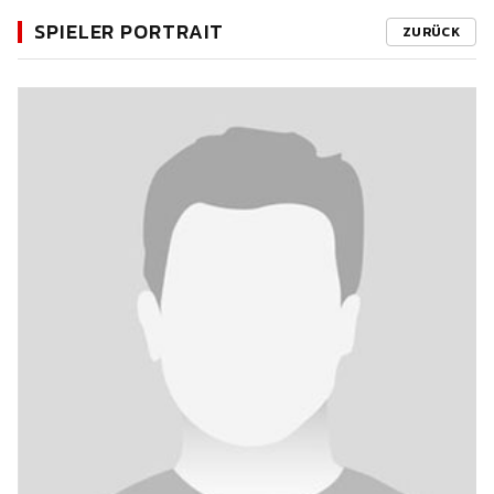
SPIELER PORTRAIT
ZURÜCK
11