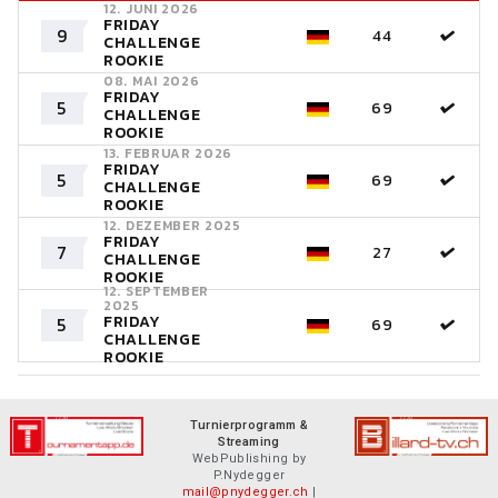
12. JUNI 2026
FRIDAY
9
44
CHALLENGE
ROOKIE
08. MAI 2026
FRIDAY
5
69
CHALLENGE
ROOKIE
13. FEBRUAR 2026
FRIDAY
5
69
CHALLENGE
ROOKIE
12. DEZEMBER 2025
FRIDAY
7
27
CHALLENGE
ROOKIE
12. SEPTEMBER
2025
FRIDAY
5
69
CHALLENGE
ROOKIE
Turnierprogramm &
Streaming
WebPublishing by
P.Nydegger
mail@pnydegger.ch
|