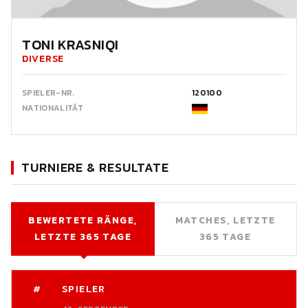
TONI KRASNIQI
DIVERSE
SPIELER-NR.
120100
NATIONALITÄT
TURNIERE & RESULTATE
BEWERTETE RÄNGE,
MATCHES, LETZTE
LETZTE 365 TAGE
365 TAGE
#
SPIELER