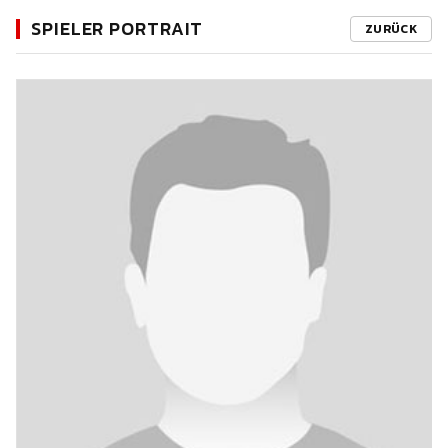
SPIELER PORTRAIT
ZURÜCK
11