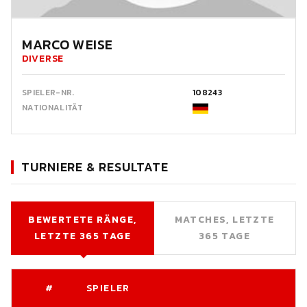
MARCO WEISE
DIVERSE
SPIELER-NR.
108243
NATIONALITÄT
TURNIERE & RESULTATE
BEWERTETE RÄNGE,
MATCHES, LETZTE
LETZTE 365 TAGE
365 TAGE
#
SPIELER