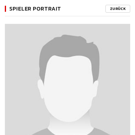
SPIELER PORTRAIT
ZURÜCK
11