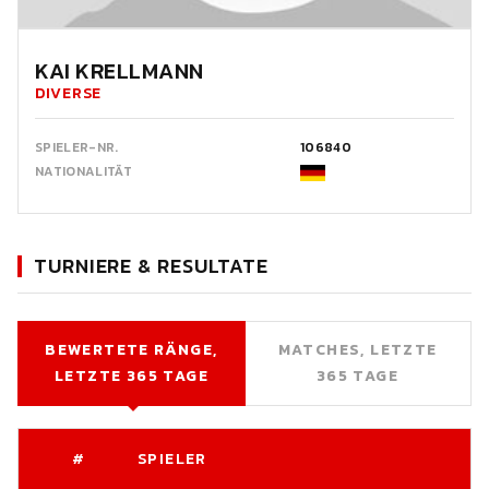
KAI KRELLMANN
DIVERSE
SPIELER-NR.
106840
NATIONALITÄT
TURNIERE & RESULTATE
BEWERTETE RÄNGE,
MATCHES, LETZTE
LETZTE 365 TAGE
365 TAGE
#
SPIELER