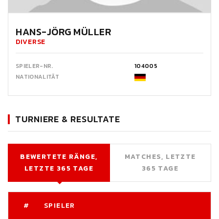
HANS-JÖRG MÜLLER
DIVERSE
SPIELER-NR.
104005
NATIONALITÄT
TURNIERE & RESULTATE
BEWERTETE RÄNGE,
MATCHES, LETZTE
LETZTE 365 TAGE
365 TAGE
#
SPIELER