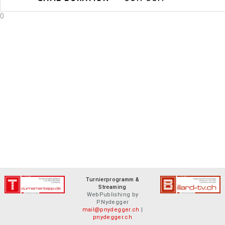
0
Turnierprogramm &
Streaming
WebPublishing by
P.Nydegger
mail@pnydegger.ch
|
pnydegger.ch