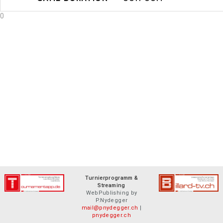
0
Turnierprogramm &
Streaming
WebPublishing by
P.Nydegger
mail@pnydegger.ch
|
pnydegger.ch