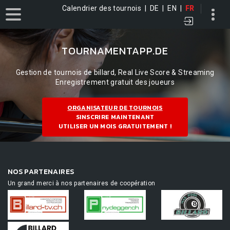
Calendrier des tournois
|
DE
|
EN
|
FR
TOURNAMENTAPP.DE
Gestion de tournois de billard, Real Live Score & Streaming
Enregistrement gratuit des joueurs
ORGANISATEUR DE TOURNOIS
SINSCRIRE MAINTENANT
UTILISER UN MOIS GRATUITEMENT !
NOS PARTENAIRES
Un grand merci à nos partenaires de coopération