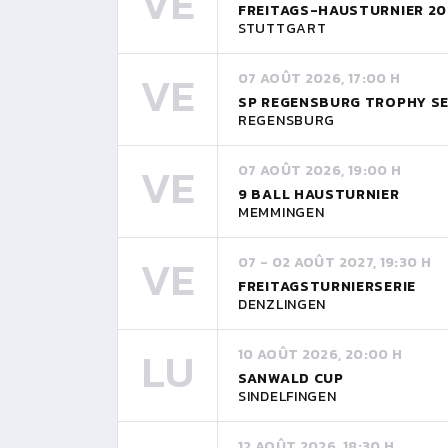
VE
FREITAGS-HAUSTURNIER 20
STUTTGART
VE
07 AOÛT 2026, 17:00 H
SP REGENSBURG TROPHY SE
REGENSBURG
VE
07 AOÛT 2026, 19:00 H
9 BALL HAUSTURNIER
MEMMINGEN
VE
07 - 02 AOÛT 2027, 19:30 H
FREITAGSTURNIERSERIE
DENZLINGEN
LU
10 AOÛT 2026, 20:00 H
SANWALD CUP
SINDELFINGEN
12 AOÛT 2026, 18:30 H