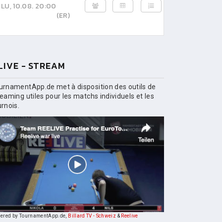
LU, 10.08. 20:00
(ER)
LIVE - STREAM
urnamentApp.de met à disposition des outils de
reaming utiles pour les matchs individuels et les
urnois.
ered by TournamentApp.de,
Billard TV - Schweiz
&
Reelive