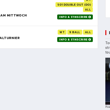
501 DOUBLE OUT (DO)
ALL
R AM MITTWOCH
INFO & S'INSCRIRE
WT
9 BALL
ALL
NALTURNIER
INFO & S'INSCRIRE
To
st
to
Pow