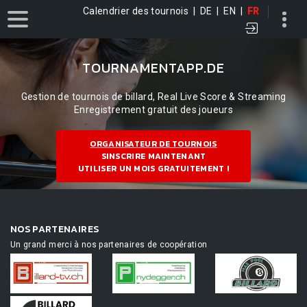
Calendrier des tournois
|
DE
|
EN
|
FR
TOURNAMENTAPP.DE
Gestion de tournois de billard, Real Live Score & Streaming
Enregistrement gratuit des joueurs
ORGANISATEUR DE TOURNOIS
SINSCRIRE MAINTENANT
UTILISER UN MOIS GRATUITEMENT !
NOS PARTENAIRES
Un grand merci à nos partenaires de coopération