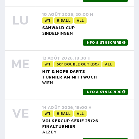
LU
10 AOÛT 2026, 20:00 H
WT
9 BALL
ALL
SANWALD CUP
SINDELFINGEN
INFO & S'INSCRIRE
ME
12 AOÛT 2026, 18:30 H
WT
501 DOUBLE OUT (DO)
ALL
HIT & HOPE DARTS
TURNIER AM MITTWOCH
WIEN
INFO & S'INSCRIRE
VE
14 AOÛT 2026, 19:00 H
WT
9 BALL
ALL
VOLKERCUP SERIE 25/26
FINALTURNIER
ALZEY