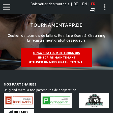
Calendrier des tournois
|
DE
|
EN
|
FR
TOURNAMENTAPP.DE
Gestion de tournois de billard, Real Live Score & Streaming
Enregistrement gratuit des joueurs
ORGANISATEUR DE TOURNOIS
SINSCRIRE MAINTENANT
UTILISER UN MOIS GRATUITEMENT !
NOS PARTENAIRES
Un grand merci à nos partenaires de coopération