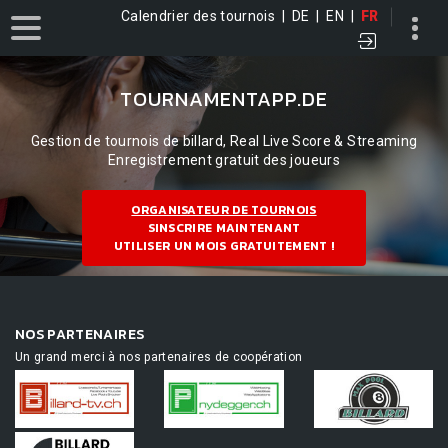
Calendrier des tournois
|
DE
|
EN
|
FR
TOURNAMENTAPP.DE
Gestion de tournois de billard, Real Live Score & Streaming
Enregistrement gratuit des joueurs
ORGANISATEUR DE TOURNOIS
SINSCRIRE MAINTENANT
UTILISER UN MOIS GRATUITEMENT !
NOS PARTENAIRES
Un grand merci à nos partenaires de coopération