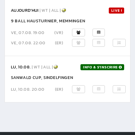
AUJOURD'HUI
| WT | ALL |
LIVE !
9 BALL HAUSTURNIER, MEMMINGEN
VE, 07.08. 19:00
(VR)
VE, 07.08. 22:00
(ER)
LU, 10.08.
| WT | ALL |
INFO & S'INSCRIRE
SANWALD CUP, SINDELFINGEN
LU, 10.08. 20:00
(ER)