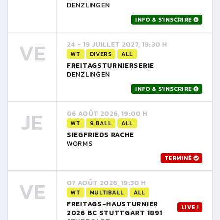
DENZLINGEN
INFO & S'INSCRIRE
VE
24 - 19 JUILLET 2027, 19:30 H
WT
DIVERS
ALL
FREITAGSTURNIERSERIE
DENZLINGEN
INFO & S'INSCRIRE
JE
06 AOÛT 2026, 19:00 H
WT
9 BALL
ALL
SIEGFRIEDS RACHE
WORMS
TERMINÉ
VE
07 AOÛT 2026, 19:30 H
WT
MULTIBALL
ALL
FREITAGS-HAUSTURNIER
LIVE !
2026 BC STUTTGART 1891