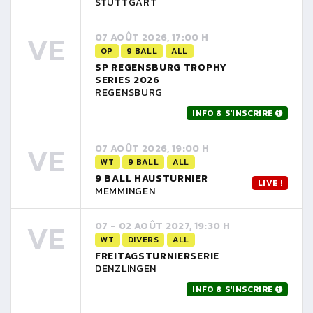
STUTTGART
VE
07 AOÛT 2026, 17:00 H
OP
9 BALL
ALL
SP REGENSBURG TROPHY
SERIES 2026
REGENSBURG
INFO & S'INSCRIRE
VE
07 AOÛT 2026, 19:00 H
WT
9 BALL
ALL
9 BALL HAUSTURNIER
LIVE !
MEMMINGEN
VE
07 - 02 AOÛT 2027, 19:30 H
WT
DIVERS
ALL
FREITAGSTURNIERSERIE
DENZLINGEN
INFO & S'INSCRIRE