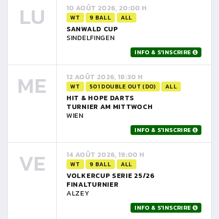
LU
10 AOÛT 2026, 20:00 H
WT
9 BALL
ALL
SANWALD CUP
SINDELFINGEN
INFO & S'INSCRIRE
ME
12 AOÛT 2026, 18:30 H
WT
501 DOUBLE OUT (DO)
ALL
HIT & HOPE DARTS
TURNIER AM MITTWOCH
WIEN
INFO & S'INSCRIRE
VE
14 AOÛT 2026, 19:00 H
WT
9 BALL
ALL
VOLKERCUP SERIE 25/26
FINALTURNIER
ALZEY
INFO & S'INSCRIRE