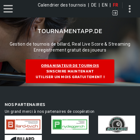
Calendrier des tournois
|
DE
|
EN
|
FR
TOURNAMENTAPP.DE
Gestion de tournois de billard, Real Live Score & Streaming
Enregistrement gratuit des joueurs
ORGANISATEUR DE TOURNOIS
SINSCRIRE MAINTENANT
UTILISER UN MOIS GRATUITEMENT !
NOS PARTENAIRES
Un grand merci à nos partenaires de coopération