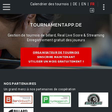
Calendrier des tournois
|
DE
|
EN
|
FR
TOURNAMENTAPP.DE
Gestion de tournois de billard, Real Live Score & Streaming
Enregistrement gratuit des joueurs
ORGANISATEUR DE TOURNOIS
SINSCRIRE MAINTENANT
UTILISER UN MOIS GRATUITEMENT !
NOS PARTENAIRES
Un grand merci à nos partenaires de coopération