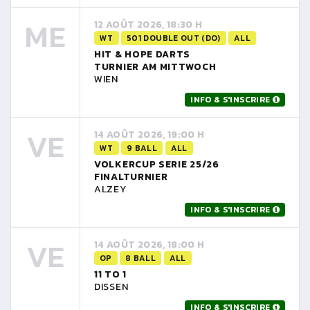
ME
12 AOÛT 2026, 18:30 H
WT
501 DOUBLE OUT (DO)
ALL
HIT & HOPE DARTS
TURNIER AM MITTWOCH
WIEN
INFO & S'INSCRIRE
VE
14 AOÛT 2026, 19:00 H
WT
9 BALL
ALL
VOLKERCUP SERIE 25/26
FINALTURNIER
ALZEY
INFO & S'INSCRIRE
VE
14 AOÛT 2026, 18:00 H
OP
8 BALL
ALL
11 TO 1
DISSEN
INFO & S'INSCRIRE