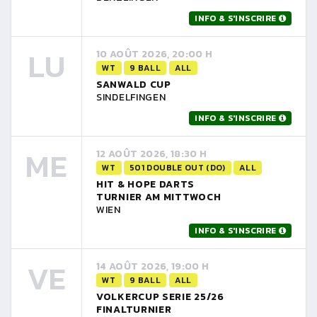
INFO & S'INSCRIRE
LU
10 AOÛT 2026, 20:00 H
WT
9 BALL
ALL
SANWALD CUP
SINDELFINGEN
INFO & S'INSCRIRE
ME
12 AOÛT 2026, 18:30 H
WT
501 DOUBLE OUT (DO)
ALL
HIT & HOPE DARTS
TURNIER AM MITTWOCH
WIEN
INFO & S'INSCRIRE
VE
14 AOÛT 2026, 19:00 H
WT
9 BALL
ALL
VOLKERCUP SERIE 25/26
FINALTURNIER