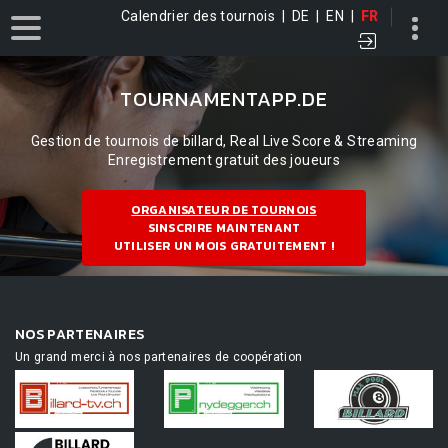
Calendrier des tournois
|
DE
|
EN
|
FR
TOURNAMENTAPP.DE
Gestion de tournois de billard, Real Live Score & Streaming
Enregistrement gratuit des joueurs
ORGANISATEUR DE TOURNOIS
SINSCRIRE MAINTENANT
UTILISER UN MOIS GRATUITEMENT !
NOS PARTENAIRES
Un grand merci à nos partenaires de coopération