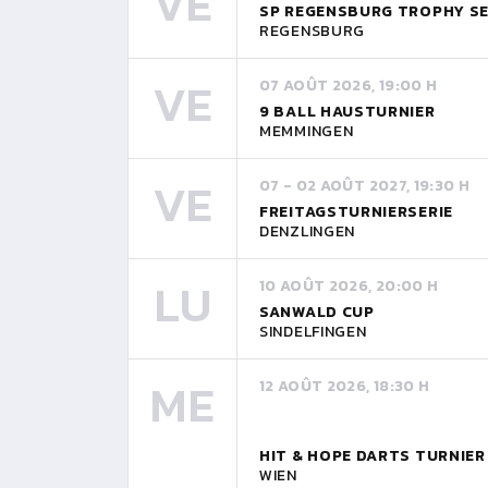
VE
SP REGENSBURG TROPHY SE
REGENSBURG
VE
07 AOÛT 2026, 19:00 H
9 BALL HAUSTURNIER
MEMMINGEN
VE
07 - 02 AOÛT 2027, 19:30 H
FREITAGSTURNIERSERIE
DENZLINGEN
LU
10 AOÛT 2026, 20:00 H
SANWALD CUP
SINDELFINGEN
ME
12 AOÛT 2026, 18:30 H
HIT & HOPE DARTS TURNIE
WIEN