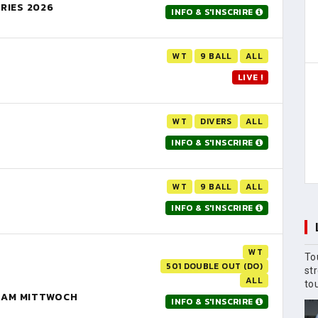
RIES 2026
INFO & S'INSCRIRE
WT
9 BALL
ALL
LIVE !
WT
DIVERS
ALL
INFO & S'INSCRIRE
WT
9 BALL
ALL
INFO & S'INSCRIRE
WT
To
501 DOUBLE OUT (DO)
st
ALL
to
R AM MITTWOCH
INFO & S'INSCRIRE