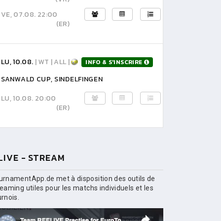
VE, 07.08. 22:00
(ER)
LU, 10.08.
| WT | ALL |
INFO & S'INSCRIRE
SANWALD CUP, SINDELFINGEN
LU, 10.08. 20:00
(ER)
LIVE - STREAM
urnamentApp.de met à disposition des outils de
reaming utiles pour les matchs individuels et les
urnois.