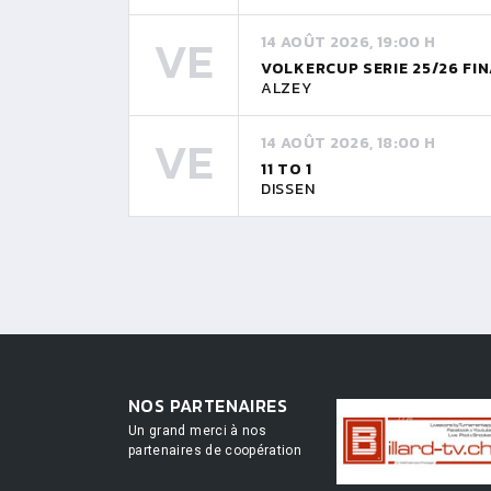
VE
14 AOÛT 2026, 19:00 H
VOLKERCUP SERIE 25/26 FI
ALZEY
VE
14 AOÛT 2026, 18:00 H
11 TO 1
DISSEN
NOS PARTENAIRES
Un grand merci à nos
partenaires de coopération