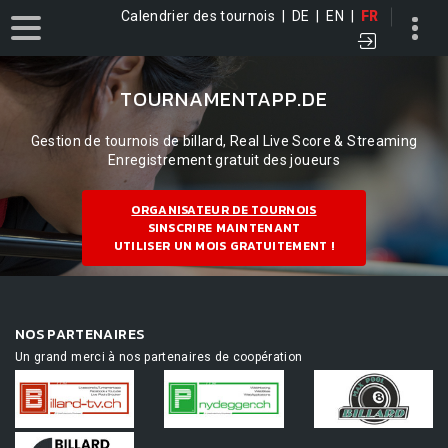
Calendrier des tournois
|
DE
|
EN
|
FR
TOURNAMENTAPP.DE
Gestion de tournois de billard, Real Live Score & Streaming
Enregistrement gratuit des joueurs
ORGANISATEUR DE TOURNOIS
SINSCRIRE MAINTENANT
UTILISER UN MOIS GRATUITEMENT !
NOS PARTENAIRES
Un grand merci à nos partenaires de coopération